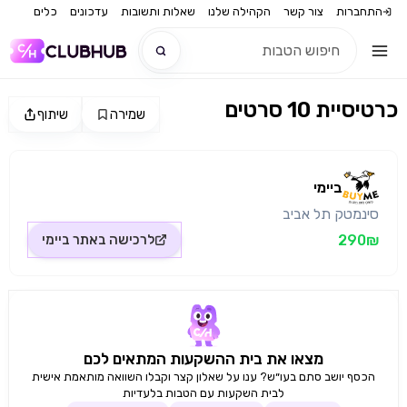
התחברות
צור קשר
הקהילה שלנו
שאלות ותשובות
עדכונים
כלים
כרטיסיית 10 סרטים
שמירה
שיתוף
חדש
מקור התמונה: ביימי
חדש
ביימי
סינמטק תל אביב
290₪
לרכישה באתר
ביימי
מצאו את בית ההשקעות המתאים לכם
הכסף יושב סתם בעו״ש? ענו על שאלון קצר וקבלו השוואה מותאמת אישית
לבית השקעות עם הטבות בלעדיות