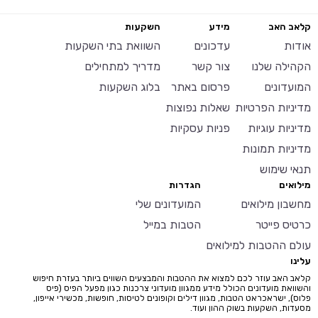
קלאב האב
מידע
השקעות
אודות
עדכונים
השוואת בתי השקעות
הקהילה שלנו
צור קשר
מדריך למתחילים
המועדונים
פרסום באתר
בלוג השקעות
מדיניות הפרטיות
שאלות נפוצות
מדיניות עוגיות
פניות עסקיות
מדיניות תמונות
תנאי שימוש
מילואים
הגדרות
מחשבון מילואים
המועדונים שלי
כרטיס פייטר
הטבות במייל
עולם ההטבות למילואים
עלינו
קלאב האב עוזר לכם למצוא את ההטבות והמבצעים השווים ביותר בעזרת חיפוש
והשוואת מועדונים הכולל מידע ממגוון מועדוני צרכנות כגון מפעל הפיס (פיס
פלוס), ישראכראט הטבות, מגוון דילים וקופונים לטיסות, חופשות, מכשירי אייפון,
מסעדות, השקעות בשוק ההון ועוד.