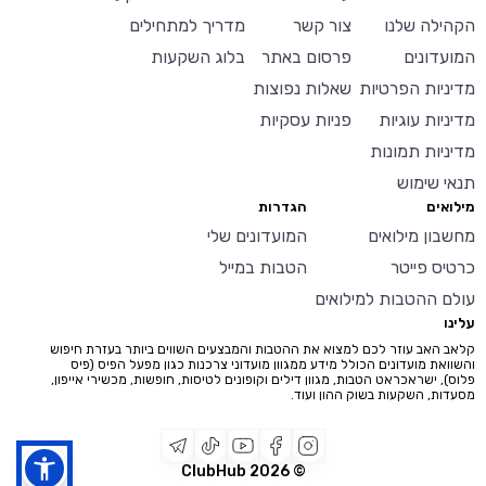
הקהילה שלנו
צור קשר
מדריך למתחילים
המועדונים
פרסום באתר
בלוג השקעות
מדיניות הפרטיות
שאלות נפוצות
מדיניות עוגיות
פניות עסקיות
מדיניות תמונות
תנאי שימוש
מילואים
הגדרות
מחשבון מילואים
המועדונים שלי
כרטיס פייטר
הטבות במייל
עולם ההטבות למילואים
עלינו
קלאב האב עוזר לכם למצוא את ההטבות והמבצעים השווים ביותר בעזרת חיפוש
והשוואת מועדונים הכולל מידע ממגוון מועדוני צרכנות כגון מפעל הפיס (פיס
פלוס), ישראכראט הטבות, מגוון דילים וקופונים לטיסות, חופשות, מכשירי אייפון,
מסעדות, השקעות בשוק ההון ועוד.
2026
© ClubHub