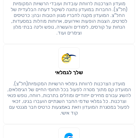
שיתוף
מועדון הצרכנות לרווחת עובדות ועובדי הרשויות המקומיות
מימוש הטבה זו ניתן רק לחברי
(חל"צ). החברות במועדון נתונה לשיקול דעתה הבלעדית של
החל"צ. המועדון מקנה לחבריו מגוון הטבות ובהן: כרטיסים
חזרה
הבנתי, המשך לאתר
העתק
לסרטים, הצגות הופעות ואירועים, ארוחות מוזלות במסעדות,
הנחות על קורסים, לימודים והעשרה, נופש ולינה בבתי מלון
וצימרים ועוד.
שלך לגמלאי
מועדון הצרכנות לרווחת גימלאי הרשויות המקומיות(חל"צ).
המועדון קם מתוך מטרה לפעול בכל תחומי החיים של הגימלאים,
להשיג עבורם מחירים ייחודיים ומוזלים בתרבות, רווחה, נופש פנאי
וצרכנות. כל גמלאי שדמי החבר השנתיים הועברו בגינו, זכאי
לפעול במסגרת המועדון וזאת באמצעות כרטיס חבר מגנטי עם
קוד אישי.