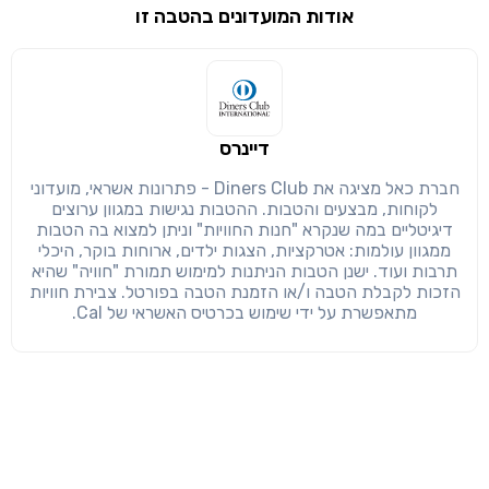
אודות המועדונים בהטבה זו
שימו לב!
שיתוף
מימוש הטבה זו ניתן רק לחברי
חזרה
הבנתי, המשך לאתר
העתק
דיינרס
חברת כאל מציגה את Diners Club - פתרונות אשראי, מועדוני
לקוחות, מבצעים והטבות. ההטבות נגישות במגוון ערוצים
דיגיטליים במה שנקרא "חנות החוויות" וניתן למצוא בה הטבות
ממגוון עולמות: אטרקציות, הצגות ילדים, ארוחות בוקר, היכלי
תרבות ועוד. ישנן הטבות הניתנות למימוש תמורת "חוויה" שהיא
הזכות לקבלת הטבה ו/או הזמנת הטבה בפורטל. צבירת חוויות
מתאפשרת על ידי שימוש בכרטיס האשראי של Cal.