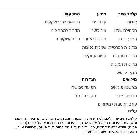
קלאב האב
מידע
השקעות
אודות
עדכונים
השוואת בתי השקעות
הקהילה שלנו
צור קשר
מדריך למתחילים
המועדונים
פרסום באתר
בלוג השקעות
מדיניות הפרטיות
שאלות נפוצות
מדיניות עוגיות
פניות עסקיות
מדיניות תמונות
תנאי שימוש
מילואים
הגדרות
מחשבון מילואים
המועדונים שלי
כרטיס פייטר
הטבות במייל
עולם ההטבות למילואים
עלינו
קלאב האב עוזר לכם למצוא את ההטבות והמבצעים השווים ביותר בעזרת חיפוש
והשוואת מועדונים הכולל מידע ממגוון מועדוני צרכנות כגון מפעל הפיס (פיס
פלוס), ישראכראט הטבות, מגוון דילים וקופונים לטיסות, חופשות, מכשירי אייפון,
מסעדות, השקעות בשוק ההון ועוד.