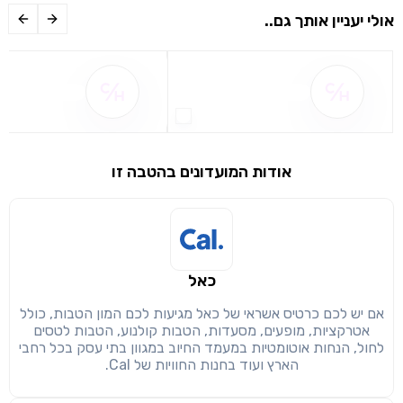
אולי יעניין אותך גם..
שם ההטבה אינו זמין
שם ההטבה אינו 
אודות המועדונים בהטבה זו
שימו לב!
שיתוף
מימוש הטבה זו ניתן רק לחברי
חזרה
הבנתי, המשך לאתר
העתק
כאל
אם יש לכם כרטיס אשראי של כאל מגיעות לכם המון הטבות, כולל
אטרקציות, מופעים, מסעדות, הטבות קולנוע, הטבות לטסים
לחול, הנחות אוטומטיות במעמד החיוב במגוון בתי עסק בכל רחבי
הארץ ועוד בחנות החוויות של Cal.