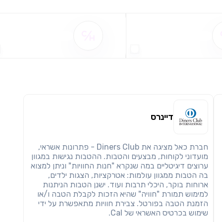
שימו לב!
שיתוף
מימוש הטבה זו ניתן רק לחברי
שם ההטבה אינו זמין
שם ההטבה אינו זמין
חזרה
הבנתי, המשך לאתר
העתק
דיינרס
חברת כאל מציגה את Diners Club - פתרונות אשראי,
מועדוני לקוחות, מבצעים והטבות. ההטבות נגישות במגוון
ערוצים דיגיטליים במה שנקרא "חנות החוויות" וניתן למצוא
בה הטבות ממגוון עולמות: אטרקציות, הצגות ילדים,
ארוחות בוקר, היכלי תרבות ועוד. ישנן הטבות הניתנות
למימוש תמורת "חוויה" שהיא הזכות לקבלת הטבה ו/או
הזמנת הטבה בפורטל. צבירת חוויות מתאפשרת על ידי
שימוש בכרטיס האשראי של Cal.