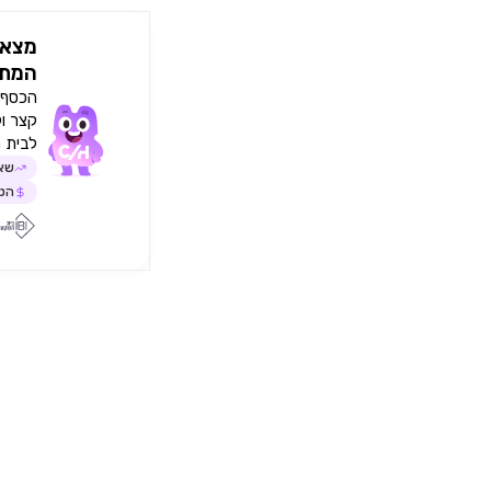
מצאו
המתא
הכסף י
קצר ו
לבית 
שאל
הטב