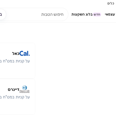
כלים
עצמאי
בלוג השקעות
חדש
כאל
על קניות במט"ח באו
דיינרס
על קניות במט"ח באו