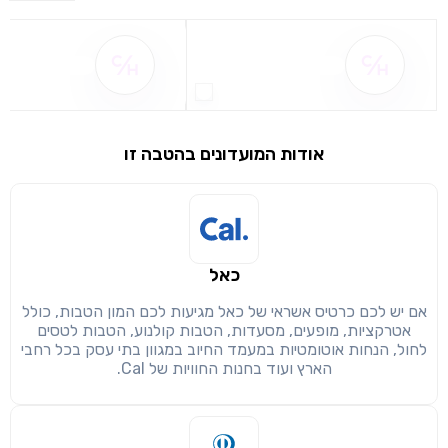
שם ההטבה אינו זמין
שם ההטבה אינו 
אודות המועדונים בהטבה זו
שימו לב!
שיתוף
מימוש הטבה זו ניתן רק לחברי
כאל
חזרה
הבנתי, המשך לאתר
העתק
אם יש לכם כרטיס אשראי של כאל מגיעות לכם המון הטבות, כולל
אטרקציות, מופעים, מסעדות, הטבות קולנוע, הטבות לטסים
לחול, הנחות אוטומטיות במעמד החיוב במגוון בתי עסק בכל רחבי
הארץ ועוד בחנות החוויות של Cal.