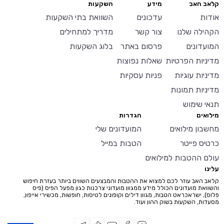
קלאב האב
מידע
השקעות
אודות
עדכונים
השוואת בתי השקעות
הקהילה שלנו
צור קשר
מדריך למתחילים
המועדונים
פרסום באתר
בלוג השקעות
מדיניות הפרטיות
שאלות נפוצות
מדיניות עוגיות
פניות עסקיות
מדיניות תמונות
תנאי שימוש
מילואים
הגדרות
מחשבון מילואים
המועדונים שלי
כרטיס פייטר
הטבות במייל
עולם ההטבות למילואים
עלינו
קלאב האב עוזר לכם למצוא את ההטבות והמבצעים השווים ביותר בעזרת חיפוש
והשוואת מועדונים הכולל מידע ממגוון מועדוני צרכנות כגון מפעל הפיס (פיס
פלוס), ישראכראט הטבות, מגוון דילים וקופונים לטיסות, חופשות, מכשירי אייפון,
מסעדות, השקעות בשוק ההון ועוד.