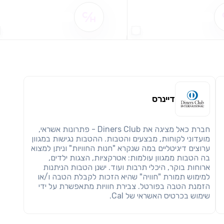
שימו לב!
שיתוף
מימוש הטבה זו ניתן רק לחברי
שם ההטבה אינו זמין
שם ההטבה אינו זמין
חזרה
הבנתי, המשך לאתר
העתק
דיינרס
חברת כאל מציגה את Diners Club - פתרונות אשראי,
מועדוני לקוחות, מבצעים והטבות. ההטבות נגישות במגוון
ערוצים דיגיטליים במה שנקרא "חנות החוויות" וניתן למצוא
בה הטבות ממגוון עולמות: אטרקציות, הצגות ילדים,
ארוחות בוקר, היכלי תרבות ועוד. ישנן הטבות הניתנות
למימוש תמורת "חוויה" שהיא הזכות לקבלת הטבה ו/או
הזמנת הטבה בפורטל. צבירת חוויות מתאפשרת על ידי
שימוש בכרטיס האשראי של Cal.