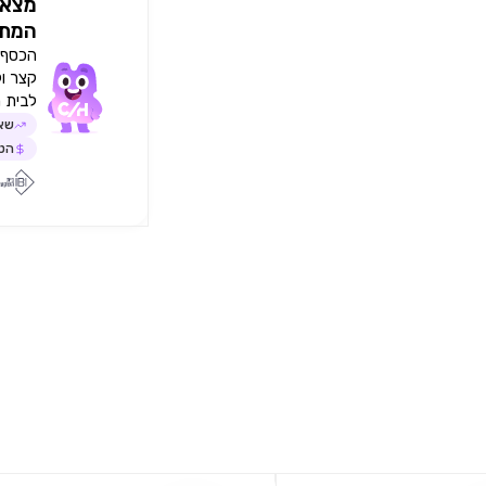
מצאו
המתא
הכסף י
קצר ו
לבית 
שאל
הטב