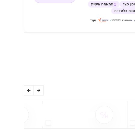
ון קצר
התאמה אישית
ות בלעדיות
ועוד
שם ההטבה אינו זמין
שם ההט