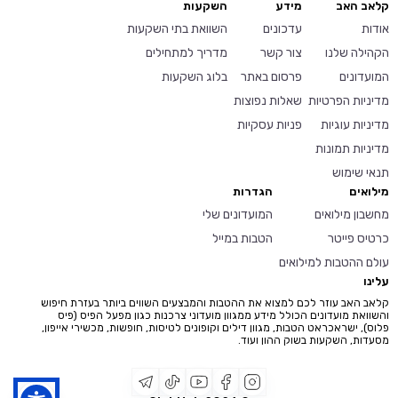
קלאב האב
מידע
השקעות
אודות
עדכונים
השוואת בתי השקעות
הקהילה שלנו
צור קשר
מדריך למתחילים
המועדונים
פרסום באתר
בלוג השקעות
מדיניות הפרטיות
שאלות נפוצות
מדיניות עוגיות
פניות עסקיות
מדיניות תמונות
תנאי שימוש
מילואים
הגדרות
מחשבון מילואים
המועדונים שלי
כרטיס פייטר
הטבות במייל
עולם ההטבות למילואים
עלינו
קלאב האב עוזר לכם למצוא את ההטבות והמבצעים השווים ביותר בעזרת חיפוש
והשוואת מועדונים הכולל מידע ממגוון מועדוני צרכנות כגון מפעל הפיס (פיס
פלוס), ישראכראט הטבות, מגוון דילים וקופונים לטיסות, חופשות, מכשירי אייפון,
מסעדות, השקעות בשוק ההון ועוד.