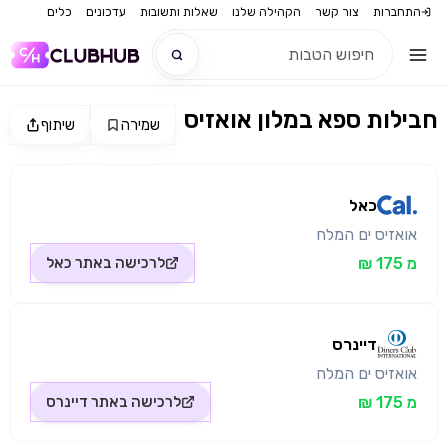
התחברות
צור קשר
הקהילה שלנו
שאלות ותשובות
עדכונים
כלים
חבילות ספא במלון אואזיס
שמירה
שיתוף
חדש
מקור התמונה: כאל
חדש
כאל
אואזיס ים המלח
מ 175 ₪
לרכישה באתר
כאל
דיינרס
אואזיס ים המלח
מ 175 ₪
לרכישה באתר
דיינרס