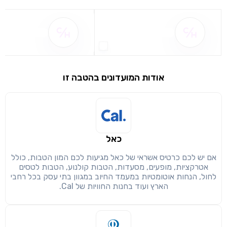
שם ההטבה אינו זמין
שם ההטבה אינו 
אודות המועדונים בהטבה זו
שימו לב!
שיתוף
מימוש הטבה זו ניתן רק לחברי
כאל
חזרה
הבנתי, המשך לאתר
העתק
אם יש לכם כרטיס אשראי של כאל מגיעות לכם המון הטבות, כולל
אטרקציות, מופעים, מסעדות, הטבות קולנוע, הטבות לטסים
לחול, הנחות אוטומטיות במעמד החיוב במגוון בתי עסק בכל רחבי
הארץ ועוד בחנות החוויות של Cal.