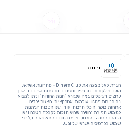
חזרה
הבנתי, המשך לאתר
העתק
שם ההטבה אינו זמין
שם ההטבה אינו זמין
דיינרס
חברת כאל מציגה את Diners Club - פתרונות אשראי,
מועדוני לקוחות, מבצעים והטבות. ההטבות נגישות במגוון
ערוצים דיגיטליים במה שנקרא "חנות החוויות" וניתן למצוא
בה הטבות ממגוון עולמות: אטרקציות, הצגות ילדים,
ארוחות בוקר, היכלי תרבות ועוד. ישנן הטבות הניתנות
למימוש תמורת "חוויה" שהיא הזכות לקבלת הטבה ו/או
הזמנת הטבה בפורטל. צבירת חוויות מתאפשרת על ידי
שימוש בכרטיס האשראי של Cal.