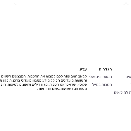
הגדרות
עלינו
אים
המועדונים שלי
קלאב האב עוזר לכם למצוא את ההטבות והמבצעים השווים ב
והשוואת מועדונים הכולל מידע ממגוון מועדוני צרכנות כגון 
הטבות במייל
פלוס), ישראכראט הטבות, מגוון דילים וקופונים לטיסות, חופשו
מסעדות, השקעות בשוק ההון ועוד.
 למילואים