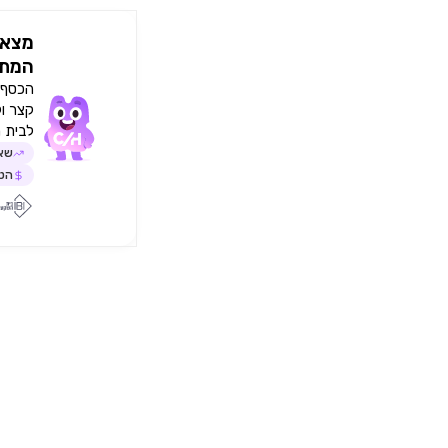
מצאו
המתא
הכסף י
קצר ו
לבית 
שאל
הטב