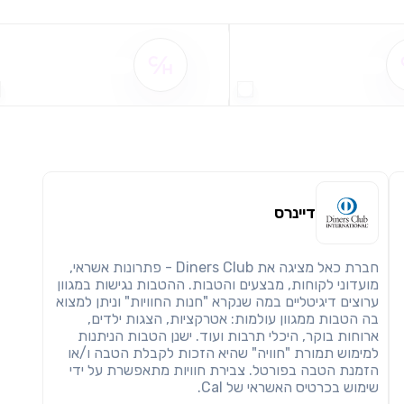
שימו לב!
שיתוף
מימוש הטבה זו ניתן רק לחברי
שם ההטבה אינו זמין
שם ההטבה אינו זמין
חזרה
הבנתי, המשך לאתר
העתק
דיינרס
חברת כאל מציגה את Diners Club - פתרונות אשראי,
מועדוני לקוחות, מבצעים והטבות. ההטבות נגישות במגוון
ערוצים דיגיטליים במה שנקרא "חנות החוויות" וניתן למצוא
בה הטבות ממגוון עולמות: אטרקציות, הצגות ילדים,
ארוחות בוקר, היכלי תרבות ועוד. ישנן הטבות הניתנות
למימוש תמורת "חוויה" שהיא הזכות לקבלת הטבה ו/או
הזמנת הטבה בפורטל. צבירת חוויות מתאפשרת על ידי
שימוש בכרטיס האשראי של Cal.