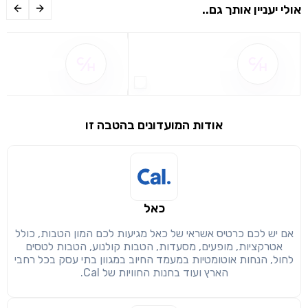
אולי יעניין אותך גם..
שם ההטבה אינו זמין
שם ההטבה אינו 
אודות המועדונים בהטבה זו
שימו לב!
שיתוף
מימוש הטבה זו ניתן רק לחברי
כאל
חזרה
הבנתי, המשך לאתר
העתק
אם יש לכם כרטיס אשראי של כאל מגיעות לכם המון הטבות, כולל
אטרקציות, מופעים, מסעדות, הטבות קולנוע, הטבות לטסים
לחול, הנחות אוטומטיות במעמד החיוב במגוון בתי עסק בכל רחבי
הארץ ועוד בחנות החוויות של Cal.