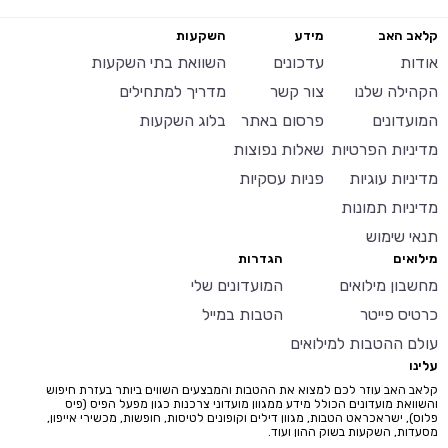
קלאב האב
מידע
השקעות
אודות
עדכונים
השוואת בתי השקעות
הקהילה שלנו
צור קשר
מדריך למתחילים
המועדונים
פרסום באתר
בלוג השקעות
מדיניות הפרטיות
שאלות נפוצות
מדיניות עוגיות
פניות עסקיות
מדיניות תמונות
תנאי שימוש
מילואים
הגדרות
מחשבון מילואים
המועדונים שלי
כרטיס פייטר
הטבות במייל
עולם ההטבות למילואים
עלינו
קלאב האב עוזר לכם למצוא את ההטבות והמבצעים השווים ביותר בעזרת חיפוש
והשוואת מועדונים הכולל מידע ממגוון מועדוני צרכנות כגון מפעל הפיס (פיס
פלוס), ישראכראט הטבות, מגוון דילים וקופונים לטיסות, חופשות, מכשירי אייפון,
מסעדות, השקעות בשוק ההון ועוד.