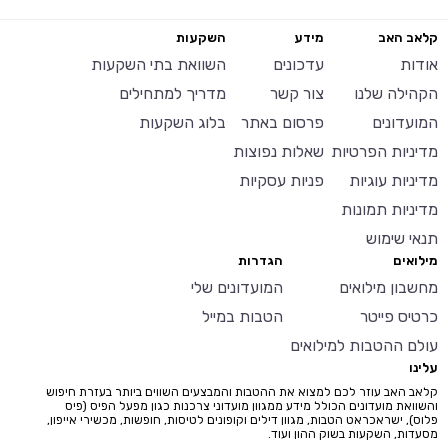
קלאב האב
מידע
השקעות
אודות
עדכונים
השוואת בתי השקעות
הקהילה שלנו
צור קשר
מדריך למתחילים
המועדונים
פרסום באתר
בלוג השקעות
מדיניות הפרטיות
שאלות נפוצות
מדיניות עוגיות
פניות עסקיות
מדיניות תמונות
תנאי שימוש
מילואים
הגדרות
מחשבון מילואים
המועדונים שלי
כרטיס פייטר
הטבות במייל
עולם ההטבות למילואים
עלינו
קלאב האב עוזר לכם למצוא את ההטבות והמבצעים השווים ביותר בעזרת חיפוש
והשוואת מועדונים הכולל מידע ממגוון מועדוני צרכנות כגון מפעל הפיס (פיס
פלוס), ישראכראט הטבות, מגוון דילים וקופונים לטיסות, חופשות, מכשירי אייפון,
מסעדות, השקעות בשוק ההון ועוד.