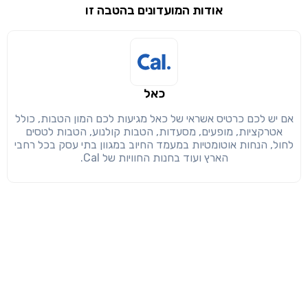
אודות המועדונים בהטבה זו
שימו לב!
שיתוף
מימוש הטבה זו ניתן רק לחברי
חזרה
הבנתי, המשך לאתר
העתק
כאל
אם יש לכם כרטיס אשראי של כאל מגיעות לכם המון הטבות, כולל
אטרקציות, מופעים, מסעדות, הטבות קולנוע, הטבות לטסים
לחול, הנחות אוטומטיות במעמד החיוב במגוון בתי עסק בכל רחבי
הארץ ועוד בחנות החוויות של Cal.