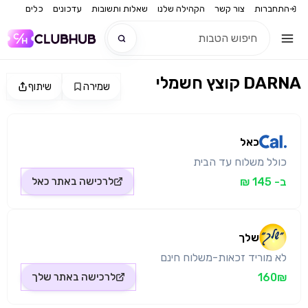
התחברות
צור קשר
הקהילה שלנו
שאלות ותשובות
עדכונים
כלים
קוצץ חשמלי DARNA
שמירה
שיתוף
חדש
מקור התמונה: כאל
חדש
כאל
כולל משלוח עד הבית
ב- 145 ₪
לרכישה באתר
כאל
שלך
לא מוריד זכאות-משלוח חינם
160₪
לרכישה באתר
שלך