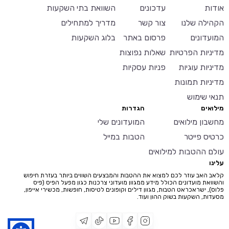
אודות
עדכונים
השוואת בתי השקעות
הקהילה שלנו
צור קשר
מדריך למתחילים
המועדונים
פרסום באתר
בלוג השקעות
מדיניות הפרטיות
שאלות נפוצות
מדיניות עוגיות
פניות עסקיות
מדיניות תמונות
תנאי שימוש
מילואים
הגדרות
מחשבון מילואים
המועדונים שלי
כרטיס פייטר
הטבות במייל
עולם ההטבות למילואים
עלינו
קלאב האב עוזר לכם למצוא את ההטבות והמבצעים השווים ביותר בעזרת חיפוש
והשוואת מועדונים הכולל מידע ממגוון מועדוני צרכנות כגון מפעל הפיס (פיס
פלוס), ישראכראט הטבות, מגוון דילים וקופונים לטיסות, חופשות, מכשירי אייפון,
מסעדות, השקעות בשוק ההון ועוד.