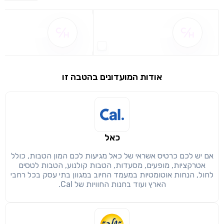
שם ההטבה אינו זמין
שם ההטבה אינו 
אודות המועדונים בהטבה זו
שימו לב!
שיתוף
מימוש הטבה זו ניתן רק לחברי
כאל
חזרה
הבנתי, המשך לאתר
העתק
אם יש לכם כרטיס אשראי של כאל מגיעות לכם המון הטבות, כולל
אטרקציות, מופעים, מסעדות, הטבות קולנוע, הטבות לטסים
לחול, הנחות אוטומטיות במעמד החיוב במגוון בתי עסק בכל רחבי
הארץ ועוד בחנות החוויות של Cal.