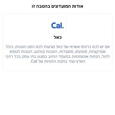
אודות המועדונים בהטבה זו
שימו לב!
שיתוף
מימוש הטבה זו ניתן רק לחברי
חזרה
הבנתי, המשך לאתר
העתק
כאל
אם יש לכם כרטיס אשראי של כאל מגיעות לכם המון הטבות, כולל
אטרקציות, מופעים, מסעדות, הטבות קולנוע, הטבות לטסים
לחול, הנחות אוטומטיות במעמד החיוב במגוון בתי עסק בכל רחבי
הארץ ועוד בחנות החוויות של Cal.