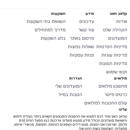
קלאב האב
מידע
השקעות
אודות
עדכונים
השוואת בתי השקעות
הקהילה שלנו
צור קשר
מדריך למתחילים
המועדונים
פרסום באתר
בלוג השקעות
מדיניות הפרטיות
שאלות נפוצות
מדיניות עוגיות
פניות עסקיות
מדיניות תמונות
תנאי שימוש
מילואים
הגדרות
מחשבון מילואים
המועדונים שלי
כרטיס פייטר
הטבות במייל
עולם ההטבות למילואים
עלינו
קלאב האב עוזר לכם למצוא את ההטבות והמבצעים השווים ביותר בעזרת חיפוש
והשוואת מועדונים הכולל מידע ממגוון מועדוני צרכנות כגון מפעל הפיס (פיס
פלוס), ישראכראט הטבות, מגוון דילים וקופונים לטיסות, חופשות, מכשירי אייפון,
מסעדות, השקעות בשוק ההון ועוד.