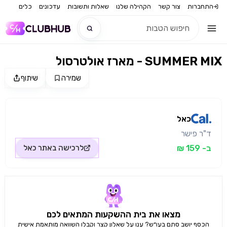
התחברות
צור קשר
הקהילה שלנו
שאלות ותשובות
עדכונים
כלים
מארז אולטרסול - SUMMER MIX
חדש
שמירה
שיתוף
מקור התמונה: כאל
חדש
כאל
ד"ר פישר
ב- 159 ₪
לרכישה באתר
כאל
מצאו את בית ההשקעות המתאים לכם
הכסף יושב סתם בעו״ש? ענו על שאלון קצר וקבלו השוואה מותאמת אישית