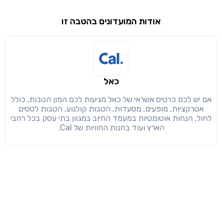
שימו לב!
אודות המועדונים בהטבה זו
שיתוף
מימוש הטבה זו ניתן רק לחברי
חזרה
הבנתי, המשך לאתר
העתק
כאל
אם יש לכם כרטיס אשראי של כאל מגיעות לכם המון הטבות, כולל
אטרקציות, מופעים, מסעדות, הטבות קולנוע, הטבות לטסים
לחול, הנחות אוטומטיות במעמד החיוב במגוון בתי עסק בכל רחבי
הארץ ועוד בחנות החוויות של Cal.