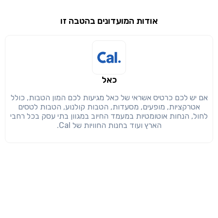
שימו לב!
אודות המועדונים בהטבה זו
שיתוף
מימוש הטבה זו ניתן רק לחברי
חזרה
הבנתי, המשך לאתר
העתק
כאל
אם יש לכם כרטיס אשראי של כאל מגיעות לכם המון הטבות, כולל
אטרקציות, מופעים, מסעדות, הטבות קולנוע, הטבות לטסים
לחול, הנחות אוטומטיות במעמד החיוב במגוון בתי עסק בכל רחבי
הארץ ועוד בחנות החוויות של Cal.