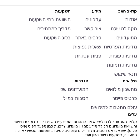
קלאב האב
מידע
השקעות
אודות
עדכונים
השוואת בתי השקעות
הקהילה שלנו
צור קשר
מדריך למתחילים
המועדונים
פרסום באתר
בלוג השקעות
מדיניות הפרטיות
שאלות נפוצות
מדיניות עוגיות
פניות עסקיות
מדיניות תמונות
תנאי שימוש
מילואים
הגדרות
מחשבון מילואים
המועדונים שלי
כרטיס פייטר
הטבות במייל
עולם ההטבות למילואים
עלינו
קלאב האב עוזר לכם למצוא את ההטבות והמבצעים השווים ביותר בעזרת חיפוש
והשוואת מועדונים הכולל מידע ממגוון מועדוני צרכנות כגון מפעל הפיס (פיס
פלוס), ישראכראט הטבות, מגוון דילים וקופונים לטיסות, חופשות, מכשירי אייפון,
מסעדות, השקעות בשוק ההון ועוד.