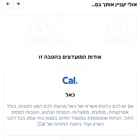
אולי יעניין אותך גם..
שם ההטבה אינו זמין
שם ההטבה אינו 
אודות המועדונים בהטבה זו
שימו לב!
שיתוף
מימוש הטבה זו ניתן רק לחברי
כאל
חזרה
הבנתי, המשך לאתר
העתק
אם יש לכם כרטיס אשראי של כאל מגיעות לכם המון הטבות, כולל
אטרקציות, מופעים, מסעדות, הטבות קולנוע, הטבות לטסים
לחול, הנחות אוטומטיות במעמד החיוב במגוון בתי עסק בכל רחבי
הארץ ועוד בחנות החוויות של Cal.