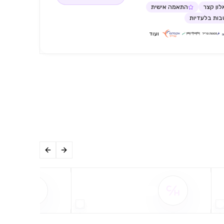
ון קצר
התאמה אישית
ות בלעדיות
ועוד
שם ההטבה אינו זמין
שם ההט