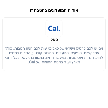
שימו לב!
אודות המועדונים בהטבה זו
שיתוף
מימוש הטבה זו ניתן רק לחברי
חזרה
הבנתי, המשך לאתר
העתק
כאל
אם יש לכם כרטיס אשראי של כאל מגיעות לכם המון הטבות, כולל
אטרקציות, מופעים, מסעדות, הטבות קולנוע, הטבות לטסים
לחול, הנחות אוטומטיות במעמד החיוב במגוון בתי עסק בכל רחבי
הארץ ועוד בחנות החוויות של Cal.