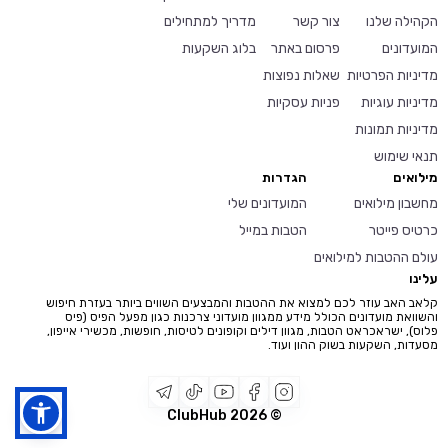
הקהילה שלנו
צור קשר
מדריך למתחילים
המועדונים
פרסום באתר
בלוג השקעות
מדיניות הפרטיות
שאלות נפוצות
מדיניות עוגיות
פניות עסקיות
מדיניות תמונות
תנאי שימוש
מילואים
הגדרות
מחשבון מילואים
המועדונים שלי
כרטיס פייטר
הטבות במייל
עולם ההטבות למילואים
עלינו
קלאב האב עוזר לכם למצוא את ההטבות והמבצעים השווים ביותר בעזרת חיפוש
והשוואת מועדונים הכולל מידע ממגוון מועדוני צרכנות כגון מפעל הפיס (פיס
פלוס), ישראכראט הטבות, מגוון דילים וקופונים לטיסות, חופשות, מכשירי אייפון,
מסעדות, השקעות בשוק ההון ועוד.
2026
© ClubHub