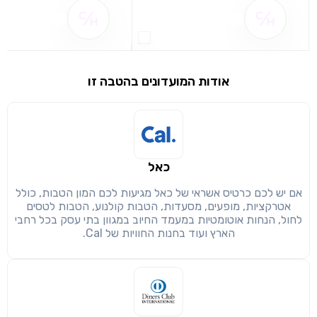
שם ההטבה אינו זמין
שם ההטבה אינו 
אודות המועדונים בהטבה זו
שימו לב!
שיתוף
מימוש הטבה זו ניתן רק לחברי
כאל
חזרה
הבנתי, המשך לאתר
העתק
אם יש לכם כרטיס אשראי של כאל מגיעות לכם המון הטבות, כולל
אטרקציות, מופעים, מסעדות, הטבות קולנוע, הטבות לטסים
לחול, הנחות אוטומטיות במעמד החיוב במגוון בתי עסק בכל רחבי
הארץ ועוד בחנות החוויות של Cal.