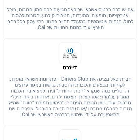
שיתוף
מימוש הטבה זו ניתן רק לחברי
אם יש לכם כרטיס אשראי של כאל מגיעות לכם המון הטבות, כולל
אטרקציות, מופעים, מסעדות, הטבות קולנוע, הטבות לטסים
חזרה
הבנתי, המשך לאתר
העתק
לחול, הנחות אוטומטיות במעמד החיוב במגוון בתי עסק בכל רחבי
הארץ ועוד בחנות החוויות של Cal.
דיינרס
חברת כאל מציגה את Diners Club - פתרונות אשראי, מועדוני
לקוחות, מבצעים והטבות. ההטבות נגישות במגוון ערוצים
דיגיטליים במה שנקרא "חנות החוויות" וניתן למצוא בה הטבות
ממגוון עולמות: אטרקציות, הצגות ילדים, ארוחות בוקר, היכלי
תרבות ועוד. ישנן הטבות הניתנות למימוש תמורת "חוויה" שהיא
הזכות לקבלת הטבה ו/או הזמנת הטבה בפורטל. צבירת חוויות
מתאפשרת על ידי שימוש בכרטיס האשראי של Cal.