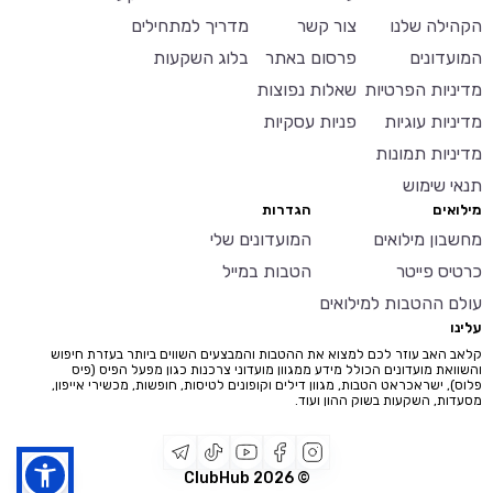
הקהילה שלנו
צור קשר
מדריך למתחילים
המועדונים
פרסום באתר
בלוג השקעות
מדיניות הפרטיות
שאלות נפוצות
מדיניות עוגיות
פניות עסקיות
מדיניות תמונות
תנאי שימוש
מילואים
הגדרות
מחשבון מילואים
המועדונים שלי
כרטיס פייטר
הטבות במייל
עולם ההטבות למילואים
עלינו
קלאב האב עוזר לכם למצוא את ההטבות והמבצעים השווים ביותר בעזרת חיפוש
והשוואת מועדונים הכולל מידע ממגוון מועדוני צרכנות כגון מפעל הפיס (פיס
פלוס), ישראכראט הטבות, מגוון דילים וקופונים לטיסות, חופשות, מכשירי אייפון,
מסעדות, השקעות בשוק ההון ועוד.
2026
© ClubHub