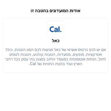
שימו לב!
אודות המועדונים בהטבה זו
שיתוף
מימוש הטבה זו ניתן רק לחברי
חזרה
הבנתי, המשך לאתר
העתק
כאל
אם יש לכם כרטיס אשראי של כאל מגיעות לכם המון הטבות, כולל
אטרקציות, מופעים, מסעדות, הטבות קולנוע, הטבות לטסים
לחול, הנחות אוטומטיות במעמד החיוב במגוון בתי עסק בכל רחבי
הארץ ועוד בחנות החוויות של Cal.