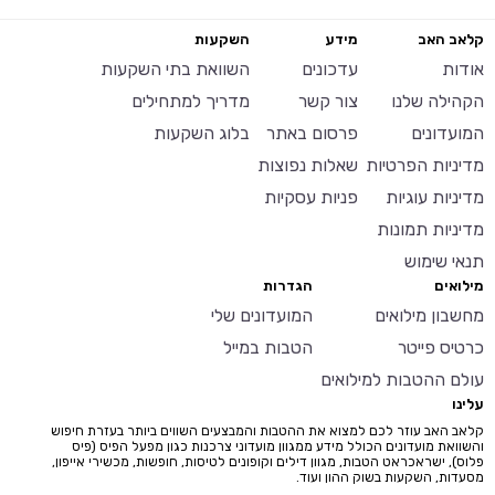
קלאב האב
מידע
השקעות
אודות
עדכונים
השוואת בתי השקעות
הקהילה שלנו
צור קשר
מדריך למתחילים
המועדונים
פרסום באתר
בלוג השקעות
מדיניות הפרטיות
שאלות נפוצות
מדיניות עוגיות
פניות עסקיות
מדיניות תמונות
תנאי שימוש
מילואים
הגדרות
מחשבון מילואים
המועדונים שלי
כרטיס פייטר
הטבות במייל
עולם ההטבות למילואים
עלינו
קלאב האב עוזר לכם למצוא את ההטבות והמבצעים השווים ביותר בעזרת חיפוש
והשוואת מועדונים הכולל מידע ממגוון מועדוני צרכנות כגון מפעל הפיס (פיס
פלוס), ישראכראט הטבות, מגוון דילים וקופונים לטיסות, חופשות, מכשירי אייפון,
מסעדות, השקעות בשוק ההון ועוד.