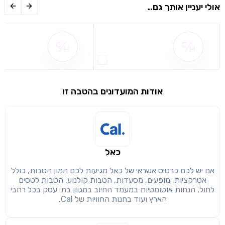
אולי יעניין אותך גם..
שם ההטבה אינו זמין
שם ההטבה אינו 
אודות המועדונים בהטבה זו
שימו לב!
שיתוף
מימוש הטבה זו ניתן רק לחברי
כאל
חזרה
הבנתי, המשך לאתר
העתק
אם יש לכם כרטיס אשראי של כאל מגיעות לכם המון הטבות, כולל
אטרקציות, מופעים, מסעדות, הטבות קולנוע, הטבות לטסים
לחול, הנחות אוטומטיות במעמד החיוב במגוון בתי עסק בכל רחבי
הארץ ועוד בחנות החוויות של Cal.