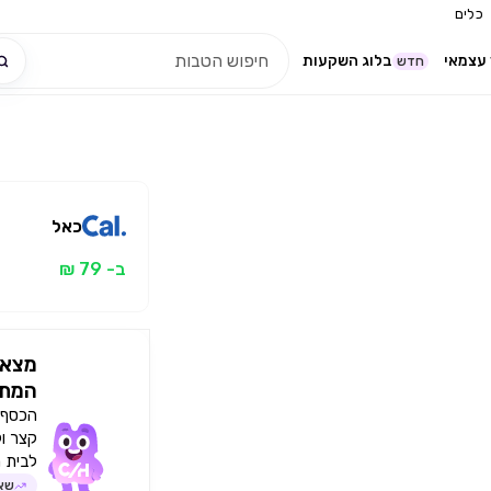
כלים
עצמאי
בלוג השקעות
חדש
כאל
ב- 79 ₪
מצאו
המתא
הכסף י
קצר ו
לבית 
שאל