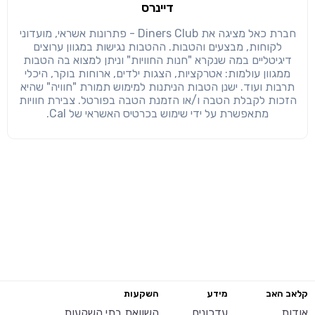
דיינרס
חברת כאל מציגה את Diners Club - פתרונות אשראי, מועדוני
לקוחות, מבצעים והטבות. ההטבות נגישות במגוון ערוצים
דיגיטליים במה שנקרא "חנות החוויות" וניתן למצוא בה הטבות
ממגוון עולמות: אטרקציות, הצגות ילדים, ארוחות בוקר, היכלי
תרבות ועוד. ישנן הטבות הניתנות למימוש תמורת "חוויה" שהיא
הזכות לקבלת הטבה ו/או הזמנת הטבה בפורטל. צבירת חוויות
מתאפשרת על ידי שימוש בכרטיס האשראי של Cal.
קלאב האב
מידע
השקעות
אודות
עדכונים
השוואת בתי השקעות