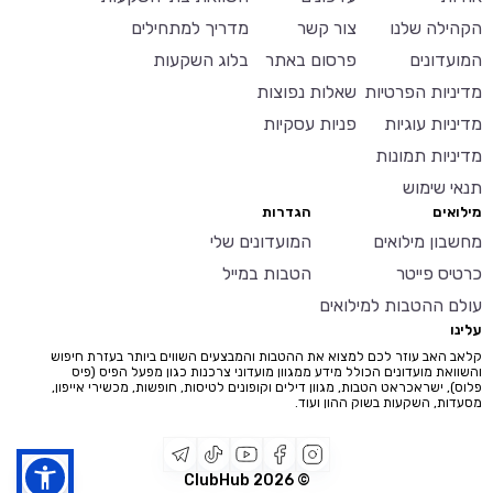
הקהילה שלנו
צור קשר
מדריך למתחילים
המועדונים
פרסום באתר
בלוג השקעות
מדיניות הפרטיות
שאלות נפוצות
מדיניות עוגיות
פניות עסקיות
מדיניות תמונות
תנאי שימוש
מילואים
הגדרות
מחשבון מילואים
המועדונים שלי
כרטיס פייטר
הטבות במייל
עולם ההטבות למילואים
עלינו
קלאב האב עוזר לכם למצוא את ההטבות והמבצעים השווים ביותר בעזרת חיפוש
והשוואת מועדונים הכולל מידע ממגוון מועדוני צרכנות כגון מפעל הפיס (פיס
פלוס), ישראכראט הטבות, מגוון דילים וקופונים לטיסות, חופשות, מכשירי אייפון,
מסעדות, השקעות בשוק ההון ועוד.
2026
© ClubHub