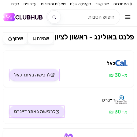
התחברות
צור קשר
הקהילה שלנו
שאלות ותשובות
עדכונים
כלים
פלנט באולינג - ראשון לציון
שמירה
שיתוף
חדש
מקור התמונה: כאל
חדש
כאל
מ- 30 ₪
לרכישה באתר
כאל
דיינרס
מ- 30 ₪
לרכישה באתר
דיינרס