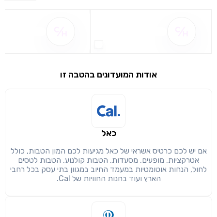
שם ההטבה אינו זמין
שם ההטבה אינו 
אודות המועדונים בהטבה זו
שימו לב!
שיתוף
מימוש הטבה זו ניתן רק לחברי
כאל
חזרה
הבנתי, המשך לאתר
העתק
אם יש לכם כרטיס אשראי של כאל מגיעות לכם המון הטבות, כולל
אטרקציות, מופעים, מסעדות, הטבות קולנוע, הטבות לטסים
לחול, הנחות אוטומטיות במעמד החיוב במגוון בתי עסק בכל רחבי
הארץ ועוד בחנות החוויות של Cal.