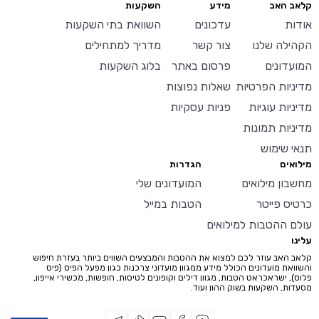
קלאב האב
מידע
השקעות
אודות
עדכונים
השוואת בתי השקעות
הקהילה שלנו
צור קשר
מדריך למתחילים
המועדונים
פרסום באתר
בלוג השקעות
מדיניות הפרטיות
שאלות נפוצות
מדיניות עוגיות
פניות עסקיות
מדיניות תמונות
תנאי שימוש
מילואים
הגדרות
מחשבון מילואים
המועדונים שלי
כרטיס פייטר
הטבות במייל
עולם ההטבות למילואים
עלינו
קלאב האב עוזר לכם למצוא את ההטבות והמבצעים השווים ביותר בעזרת חיפוש
והשוואת מועדונים הכולל מידע ממגוון מועדוני צרכנות כגון מפעל הפיס (פיס
פלוס), ישראכראט הטבות, מגוון דילים וקופונים לטיסות, חופשות, מכשירי אייפון,
מסעדות, השקעות בשוק ההון ועוד.