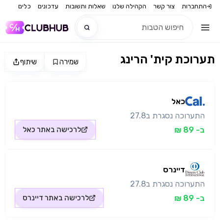
התחברות
צור קשר
הקהילה שלנו
שאלות ותשובות
עדכונים
כלים
תערוכת קית' הרינג
שמירה
שיתוף
חדש
מקור התמונה: כאל
חדש
כאל
התערוכה נסגרת ב27.8
ב- 89 ₪
לרכישה באתר
כאל
דיינרס
התערוכה נסגרת ב27.8
ב- 89 ₪
לרכישה באתר
דיינרס