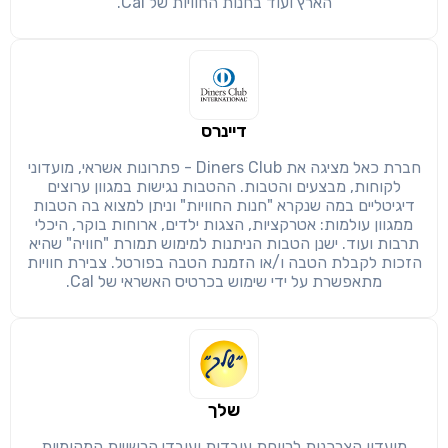
הארץ ועוד בחנות החוויות של Cal.
חזרה
הבנתי, המשך לאתר
העתק
דיינרס
חברת כאל מציגה את Diners Club - פתרונות אשראי, מועדוני
לקוחות, מבצעים והטבות. ההטבות נגישות במגוון ערוצים
דיגיטליים במה שנקרא "חנות החוויות" וניתן למצוא בה הטבות
ממגוון עולמות: אטרקציות, הצגות ילדים, ארוחות בוקר, היכלי
תרבות ועוד. ישנן הטבות הניתנות למימוש תמורת "חוויה" שהיא
הזכות לקבלת הטבה ו/או הזמנת הטבה בפורטל. צבירת חוויות
מתאפשרת על ידי שימוש בכרטיס האשראי של Cal.
שלך
מועדון הצרכנות לרווחת עובדות ועובדי הרשויות המקומיות