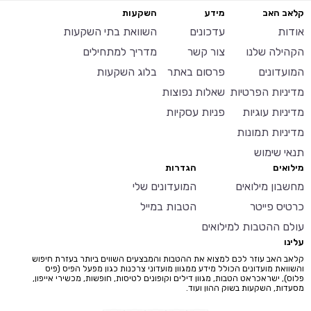
קלאב האב
מידע
השקעות
אודות
עדכונים
השוואת בתי השקעות
הקהילה שלנו
צור קשר
מדריך למתחילים
המועדונים
פרסום באתר
בלוג השקעות
מדיניות הפרטיות
שאלות נפוצות
מדיניות עוגיות
פניות עסקיות
מדיניות תמונות
תנאי שימוש
מילואים
הגדרות
מחשבון מילואים
המועדונים שלי
כרטיס פייטר
הטבות במייל
עולם ההטבות למילואים
עלינו
קלאב האב עוזר לכם למצוא את ההטבות והמבצעים השווים ביותר בעזרת חיפוש
והשוואת מועדונים הכולל מידע ממגוון מועדוני צרכנות כגון מפעל הפיס (פיס
פלוס), ישראכראט הטבות, מגוון דילים וקופונים לטיסות, חופשות, מכשירי אייפון,
מסעדות, השקעות בשוק ההון ועוד.