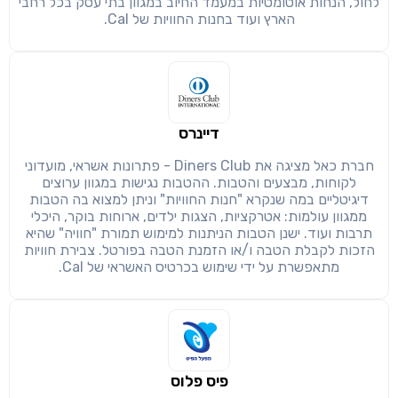
לחול, הנחות אוטומטיות במעמד החיוב במגוון בתי עסק בכל רחבי
חזרה
הבנתי, המשך לאתר
העתק
הארץ ועוד בחנות החוויות של Cal.
דיינרס
חברת כאל מציגה את Diners Club - פתרונות אשראי, מועדוני
לקוחות, מבצעים והטבות. ההטבות נגישות במגוון ערוצים
דיגיטליים במה שנקרא "חנות החוויות" וניתן למצוא בה הטבות
ממגוון עולמות: אטרקציות, הצגות ילדים, ארוחות בוקר, היכלי
תרבות ועוד. ישנן הטבות הניתנות למימוש תמורת "חוויה" שהיא
הזכות לקבלת הטבה ו/או הזמנת הטבה בפורטל. צבירת חוויות
מתאפשרת על ידי שימוש בכרטיס האשראי של Cal.
פיס פלוס