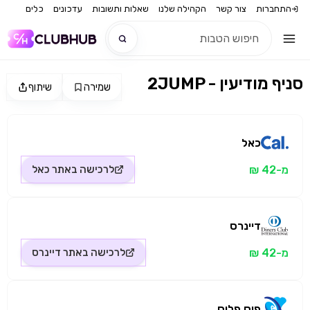
התחברות
צור קשר
הקהילה שלנו
שאלות ותשובות
עדכונים
כלים
2JUMP - סניף מודיעין
שמירה
שיתוף
חדש
מקור התמונה: כאל
חדש
כאל
מ-42 ₪
לרכישה באתר
כאל
דיינרס
מ-42 ₪
לרכישה באתר
דיינרס
פיס פלוס