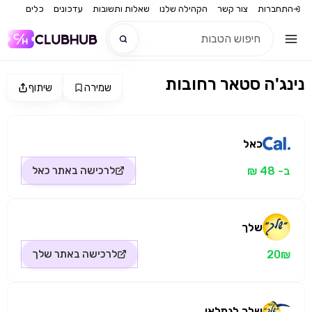
התחברות
צור קשר
הקהילה שלנו
שאלות ותשובות
עדכונים
כלים
נינג'ה סטאר רחובות
שמירה
שיתוף
חדש
מקור התמונה: כאל
חדש
כאל
ב- 48 ₪
לרכישה באתר
כאל
שלך
20₪
לרכישה באתר
שלך
שלך לגמלאי