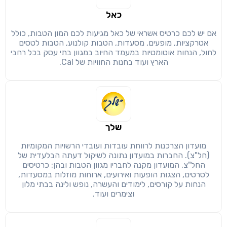
כאל
אם יש לכם כרטיס אשראי של כאל מגיעות לכם המון הטבות, כולל
אטרקציות, מופעים, מסעדות, הטבות קולנוע, הטבות לטסים
לחול, הנחות אוטומטיות במעמד החיוב במגוון בתי עסק בכל רחבי
הארץ ועוד בחנות החוויות של Cal.
שימו לב!
שיתוף
מימוש הטבה זו ניתן רק לחברי
חזרה
הבנתי, המשך לאתר
העתק
שלך
מועדון הצרכנות לרווחת עובדות ועובדי הרשויות המקומיות
(חל"צ). החברות במועדון נתונה לשיקול דעתה הבלעדית של
החל"צ. המועדון מקנה לחבריו מגוון הטבות ובהן: כרטיסים
לסרטים, הצגות הופעות ואירועים, ארוחות מוזלות במסעדות,
הנחות על קורסים, לימודים והעשרה, נופש ולינה בבתי מלון
וצימרים ועוד.