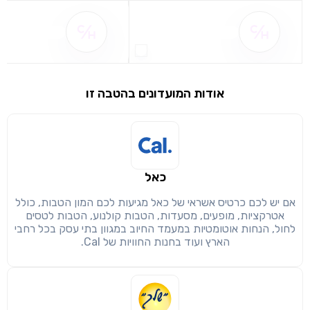
שם ההטבה אינו זמין
שם ההטבה אינו 
אודות המועדונים בהטבה זו
שימו לב!
שיתוף
מימוש הטבה זו ניתן רק לחברי
כאל
חזרה
הבנתי, המשך לאתר
העתק
אם יש לכם כרטיס אשראי של כאל מגיעות לכם המון הטבות, כולל
אטרקציות, מופעים, מסעדות, הטבות קולנוע, הטבות לטסים
לחול, הנחות אוטומטיות במעמד החיוב במגוון בתי עסק בכל רחבי
הארץ ועוד בחנות החוויות של Cal.