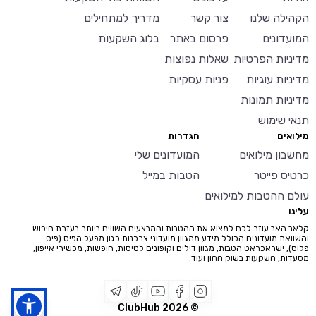
הקהילה שלנו
צור קשר
מדריך למתחילים
המועדונים
פרסום באתר
בלוג השקעות
מדיניות הפרטיות
שאלות נפוצות
מדיניות עוגיות
פניות עסקיות
מדיניות תמונות
תנאי שימוש
מילואים
הגדרות
מחשבון מילואים
המועדונים שלי
כרטיס פייטר
הטבות במייל
עולם ההטבות למילואים
עלינו
קלאב האב עוזר לכם למצוא את ההטבות והמבצעים השווים ביותר בעזרת חיפוש
והשוואת מועדונים הכולל מידע ממגוון מועדוני צרכנות כגון מפעל הפיס (פיס
פלוס), ישראכראט הטבות, מגוון דילים וקופונים לטיסות, חופשות, מכשירי אייפון,
מסעדות, השקעות בשוק ההון ועוד.
2026
© ClubHub