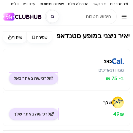
התחברות
צור קשר
הקהילה שלנו
שאלות ותשובות
עדכונים
כלים
יאיר ניצני במופע סטנדאפ
שמירה
שיתוף
חדש
מקור התמונה: כאל
חדש
כאל
מגוון תאריכים
ב- 75 ₪
לרכישה באתר
כאל
שלך
49₪
לרכישה באתר
שלך