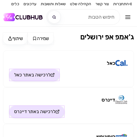
התחברות
צור קשר
הקהילה שלנו
שאלות ותשובות
עדכונים
כלים
ג'אמפ אפ ירושלים
שמירה
שיתוף
חדש
מקור התמונה: כאל
חדש
כאל
לרכישה באתר
כאל
דיינרס
לרכישה באתר
דיינרס
קופונופש