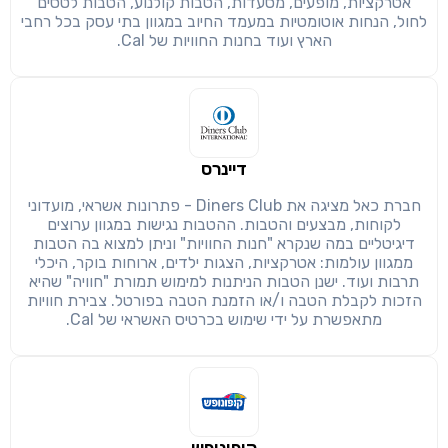
אטרקציות, מופעים, מסעדות, הטבות קולנוע, הטבות לטסים
לחול, הנחות אוטומטיות במעמד החיוב במגוון בתי עסק בכל רחבי
חזרה
הבנתי, המשך לאתר
העתק
הארץ ועוד בחנות החוויות של Cal.
דיינרס
חברת כאל מציגה את Diners Club - פתרונות אשראי, מועדוני
לקוחות, מבצעים והטבות. ההטבות נגישות במגוון ערוצים
דיגיטליים במה שנקרא "חנות החוויות" וניתן למצוא בה הטבות
ממגוון עולמות: אטרקציות, הצגות ילדים, ארוחות בוקר, היכלי
תרבות ועוד. ישנן הטבות הניתנות למימוש תמורת "חוויה" שהיא
הזכות לקבלת הטבה ו/או הזמנת הטבה בפורטל. צבירת חוויות
מתאפשרת על ידי שימוש בכרטיס האשראי של Cal.