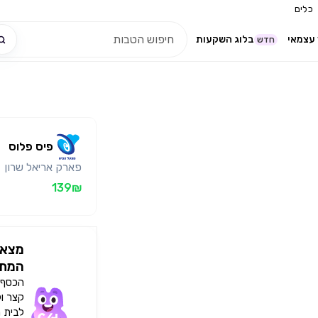
כלים
עצמאי
בלוג השקעות
חדש
פיס פלוס
פארק אריאל שרון
139₪
מצאו
המתא
הכסף י
קצר ו
לבית 