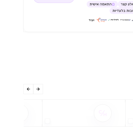
ון קצר
התאמה אישית
ות בלעדיות
ועוד
שם ההטבה אינו זמין
שם ההט