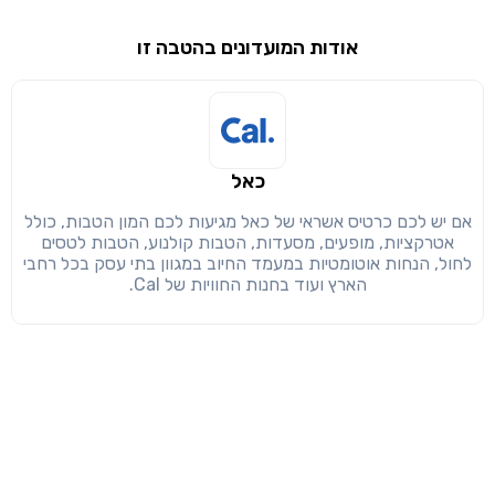
שימו לב!
אודות המועדונים בהטבה זו
שיתוף
מימוש הטבה זו ניתן רק לחברי
חזרה
הבנתי, המשך לאתר
העתק
כאל
אם יש לכם כרטיס אשראי של כאל מגיעות לכם המון הטבות, כולל
אטרקציות, מופעים, מסעדות, הטבות קולנוע, הטבות לטסים
לחול, הנחות אוטומטיות במעמד החיוב במגוון בתי עסק בכל רחבי
הארץ ועוד בחנות החוויות של Cal.