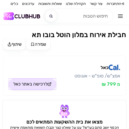
התחברות
צור קשר
הקהילה שלנו
שאלות ותשובות
עדכונים
כלים
חבילת אירוח במלון הוטל בובו תא
חדש
שמירה
שיתוף
מקור התמונה: כאל
חדש
כאל
אמצ"ש/ סופ"ש - אוגוסט
מ 799 ₪
לרכישה באתר
כאל
מצאו את בית ההשקעות המתאים לכם
הכסף יושב סתם בעו״ש? ענו על שאלון קצר וקבלו השוואה מותאמת אישית