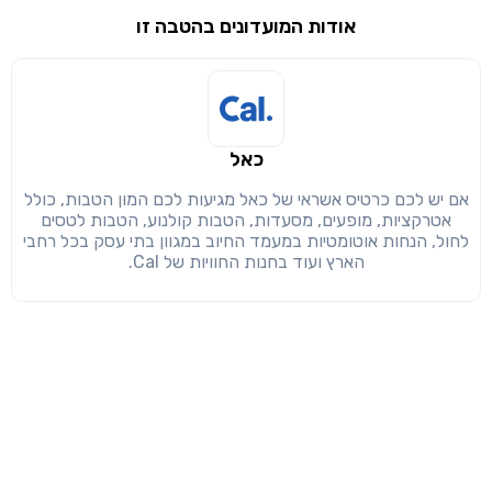
אודות המועדונים בהטבה זו
שימו לב!
שיתוף
מימוש הטבה זו ניתן רק לחברי
חזרה
הבנתי, המשך לאתר
העתק
כאל
אם יש לכם כרטיס אשראי של כאל מגיעות לכם המון הטבות, כולל
אטרקציות, מופעים, מסעדות, הטבות קולנוע, הטבות לטסים
לחול, הנחות אוטומטיות במעמד החיוב במגוון בתי עסק בכל רחבי
הארץ ועוד בחנות החוויות של Cal.