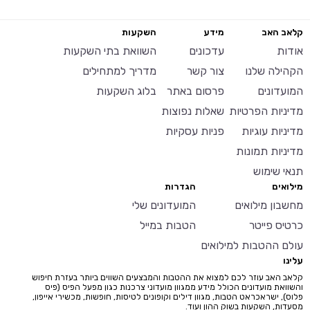
קלאב האב
מידע
השקעות
אודות
עדכונים
השוואת בתי השקעות
הקהילה שלנו
צור קשר
מדריך למתחילים
המועדונים
פרסום באתר
בלוג השקעות
מדיניות הפרטיות
שאלות נפוצות
מדיניות עוגיות
פניות עסקיות
מדיניות תמונות
תנאי שימוש
מילואים
הגדרות
מחשבון מילואים
המועדונים שלי
כרטיס פייטר
הטבות במייל
עולם ההטבות למילואים
עלינו
קלאב האב עוזר לכם למצוא את ההטבות והמבצעים השווים ביותר בעזרת חיפוש
והשוואת מועדונים הכולל מידע ממגוון מועדוני צרכנות כגון מפעל הפיס (פיס
פלוס), ישראכראט הטבות, מגוון דילים וקופונים לטיסות, חופשות, מכשירי אייפון,
מסעדות, השקעות בשוק ההון ועוד.