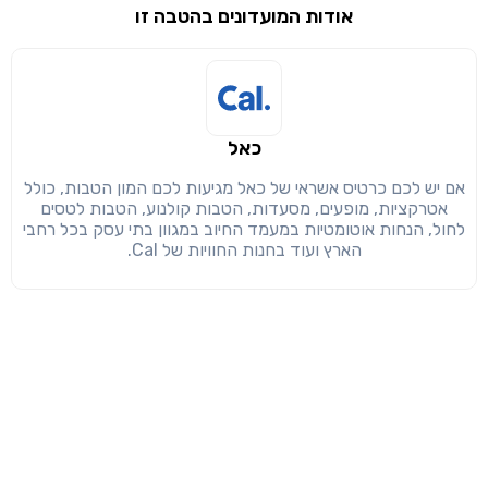
אודות המועדונים בהטבה זו
שימו לב!
שיתוף
מימוש הטבה זו ניתן רק לחברי
חזרה
הבנתי, המשך לאתר
העתק
כאל
אם יש לכם כרטיס אשראי של כאל מגיעות לכם המון הטבות, כולל
אטרקציות, מופעים, מסעדות, הטבות קולנוע, הטבות לטסים
לחול, הנחות אוטומטיות במעמד החיוב במגוון בתי עסק בכל רחבי
הארץ ועוד בחנות החוויות של Cal.