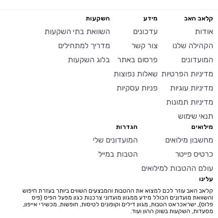
קלאב האב
מידע
השקעות
אודות
עדכונים
השוואת בתי השקעות
הקהילה שלנו
צור קשר
מדריך למתחילים
המועדונים
פרסום באתר
בלוג השקעות
מדיניות הפרטיות
שאלות נפוצות
מדיניות עוגיות
פניות עסקיות
מדיניות תמונות
תנאי שימוש
מילואים
הגדרות
מחשבון מילואים
המועדונים שלי
כרטיס פייטר
הטבות במייל
עולם ההטבות למילואים
עלינו
קלאב האב עוזר לכם למצוא את ההטבות והמבצעים השווים ביותר בעזרת חיפוש
והשוואת מועדונים הכולל מידע ממגוון מועדוני צרכנות כגון מפעל הפיס (פיס
פלוס), ישראכראט הטבות, מגוון דילים וקופונים לטיסות, חופשות, מכשירי אייפון,
מסעדות, השקעות בשוק ההון ועוד.