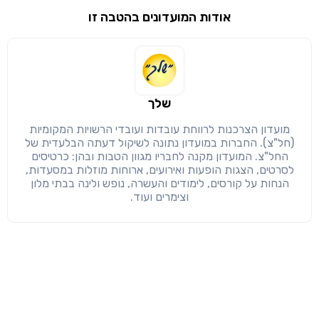
אודות המועדונים בהטבה זו
שימו לב!
שיתוף
מימוש הטבה זו ניתן רק לחברי
חזרה
הבנתי, המשך לאתר
העתק
שלך
מועדון הצרכנות לרווחת עובדות ועובדי הרשויות המקומיות
(חל"צ). החברות במועדון נתונה לשיקול דעתה הבלעדית של
החל"צ. המועדון מקנה לחבריו מגוון הטבות ובהן: כרטיסים
לסרטים, הצגות הופעות ואירועים, ארוחות מוזלות במסעדות,
הנחות על קורסים, לימודים והעשרה, נופש ולינה בבתי מלון
וצימרים ועוד.