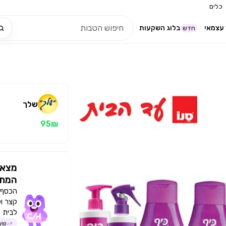
כלים
עצמאי
בלוג השקעות
חדש
שלך
95₪
מצאו
המתא
הכסף י
קצר ו
לבית 
שאל