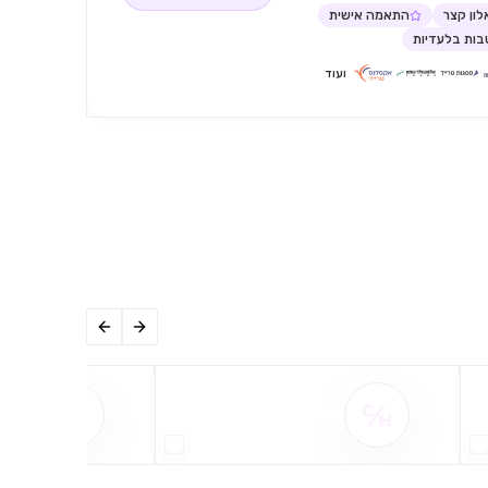
ון קצר
התאמה אישית
ות בלעדיות
ועוד
שם ההטבה אינו זמין
שם ההט