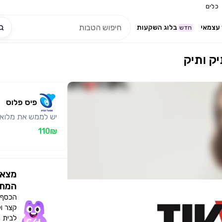
כלים
עצמאי
בלוג השקעות
חדש
פיס פלוס
יש לממש את מלוא
110₪
מצאו
המתא
הכסף י
קצר ו
לבית 