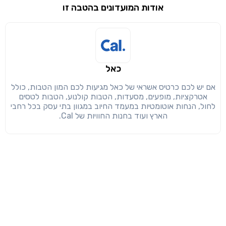
אודות המועדונים בהטבה זו
שימו לב!
שיתוף
מימוש הטבה זו ניתן רק לחברי
חזרה
הבנתי, המשך לאתר
העתק
כאל
אם יש לכם כרטיס אשראי של כאל מגיעות לכם המון הטבות, כולל
אטרקציות, מופעים, מסעדות, הטבות קולנוע, הטבות לטסים
לחול, הנחות אוטומטיות במעמד החיוב במגוון בתי עסק בכל רחבי
הארץ ועוד בחנות החוויות של Cal.