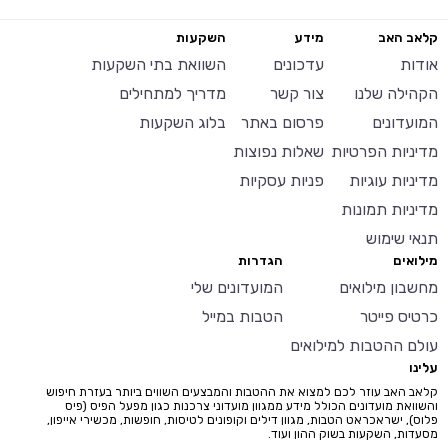
קלאב האב
מידע
השקעות
אודות
עדכונים
השוואת בתי השקעות
הקהילה שלנו
צור קשר
מדריך למתחילים
המועדונים
פרסום באתר
בלוג השקעות
מדיניות הפרטיות
שאלות נפוצות
מדיניות עוגיות
פניות עסקיות
מדיניות תמונות
תנאי שימוש
מילואים
הגדרות
מחשבון מילואים
המועדונים שלי
כרטיס פייטר
הטבות במייל
עולם ההטבות למילואים
עלינו
קלאב האב עוזר לכם למצוא את ההטבות והמבצעים השווים ביותר בעזרת חיפוש
והשוואת מועדונים הכולל מידע ממגוון מועדוני צרכנות כגון מפעל הפיס (פיס
פלוס), ישראכראט הטבות, מגוון דילים וקופונים לטיסות, חופשות, מכשירי אייפון,
מסעדות, השקעות בשוק ההון ועוד.