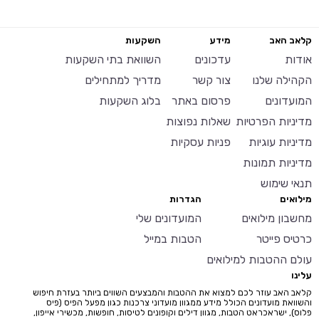
קלאב האב
מידע
השקעות
אודות
עדכונים
השוואת בתי השקעות
הקהילה שלנו
צור קשר
מדריך למתחילים
המועדונים
פרסום באתר
בלוג השקעות
מדיניות הפרטיות
שאלות נפוצות
מדיניות עוגיות
פניות עסקיות
מדיניות תמונות
תנאי שימוש
מילואים
הגדרות
מחשבון מילואים
המועדונים שלי
כרטיס פייטר
הטבות במייל
עולם ההטבות למילואים
עלינו
קלאב האב עוזר לכם למצוא את ההטבות והמבצעים השווים ביותר בעזרת חיפוש
והשוואת מועדונים הכולל מידע ממגוון מועדוני צרכנות כגון מפעל הפיס (פיס
פלוס), ישראכראט הטבות, מגוון דילים וקופונים לטיסות, חופשות, מכשירי אייפון,