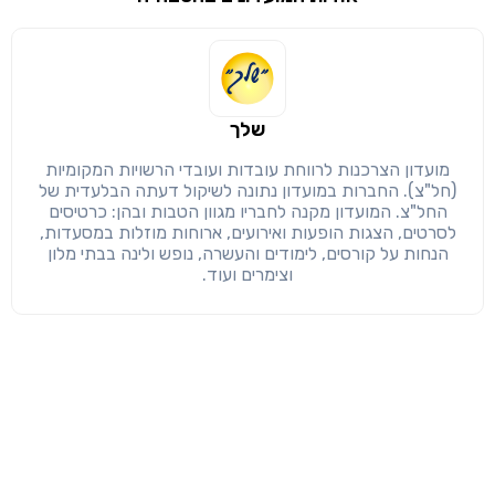
שימו לב!
שיתוף
מימוש הטבה זו ניתן רק לחברי
חזרה
הבנתי, המשך לאתר
העתק
שלך
מועדון הצרכנות לרווחת עובדות ועובדי הרשויות המקומיות
(חל"צ). החברות במועדון נתונה לשיקול דעתה הבלעדית של
החל"צ. המועדון מקנה לחבריו מגוון הטבות ובהן: כרטיסים
לסרטים, הצגות הופעות ואירועים, ארוחות מוזלות במסעדות,
הנחות על קורסים, לימודים והעשרה, נופש ולינה בבתי מלון
וצימרים ועוד.