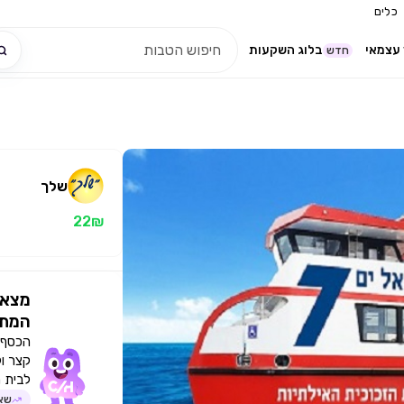
כלים
עצמאי
בלוג השקעות
חדש
שלך
22₪
מצאו
המתא
הכסף י
קצר ו
לבית 
שאל