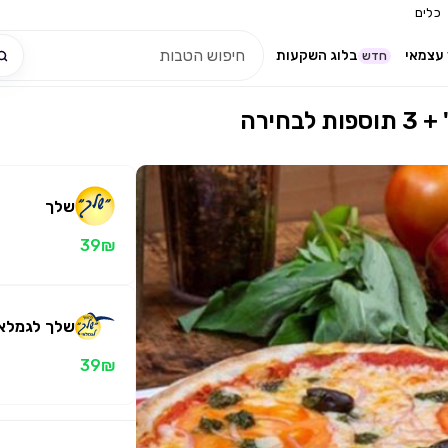
כלים
עצמאי
בלוג השקעות
חדש
ירה
שלך
39₪
שלך לגמלאי
39₪