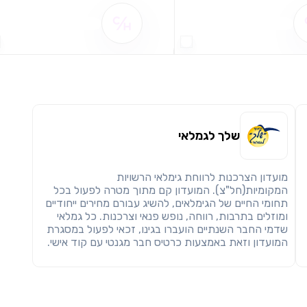
שיתוף
מימוש הטבה זו ניתן רק לחברי
שם ההטבה אינו זמין
שם ההטבה אינו זמין
חזרה
הבנתי, המשך לאתר
העתק
שלך לגמלאי
מועדון הצרכנות לרווחת גימלאי הרשויות
המקומיות(חל"צ). המועדון קם מתוך מטרה לפעול בכל
תחומי החיים של הגימלאים, להשיג עבורם מחירים ייחודיים
ומוזלים בתרבות, רווחה, נופש פנאי וצרכנות. כל גמלאי
שדמי החבר השנתיים הועברו בגינו, זכאי לפעול במסגרת
המועדון וזאת באמצעות כרטיס חבר מגנטי עם קוד אישי.