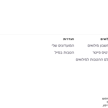
ואים
הגדרות
שבון מילואים
המועדונים שלי
טיס פייטר
הטבות במייל
לם ההטבות למילואים
יפוש
פון,