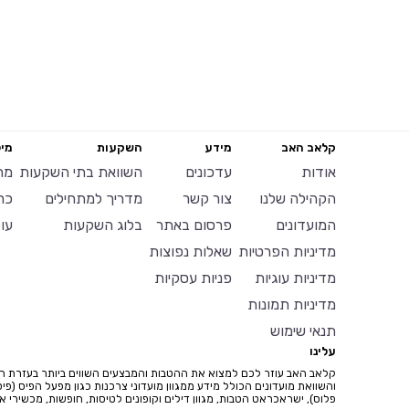
קלאב האב
מידע
השקעות
מיל
אודות
עדכונים
השוואת בתי השקעות
מח
הקהילה שלנו
צור קשר
מדריך למתחילים
כר
המועדונים
פרסום באתר
בלוג השקעות
עו
מדיניות הפרטיות
שאלות נפוצות
מדיניות עוגיות
פניות עסקיות
מדיניות תמונות
תנאי שימוש
עלינו
קלאב האב עוזר לכם למצוא את ההטבות והמבצעים השווים ביותר בעזרת ח
והשוואת מועדונים הכולל מידע ממגוון מועדוני צרכנות כגון מפעל הפיס (פיס
פלוס), ישראכראט הטבות, מגוון דילים וקופונים לטיסות, חופשות, מכשירי איי