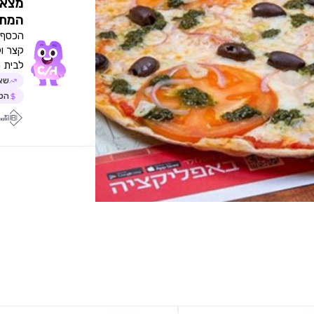
מצאו
המתא
הכסף י
קצר ו
לבית 
שאל
הטב
שימו לב!