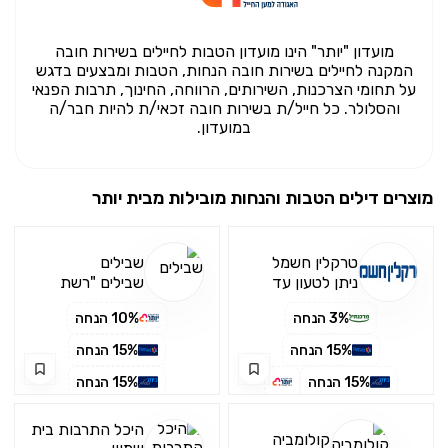
מועדון "יותר" הינו מועדון הטבות לחיילים בשירות חובה
המקנה לחיילים בשירות חובה הנחות, הטבות ומבצעים בדגש
על תחומי הצרכנות, השירותים, הרווחה, החינוך, תרבות הפנאי
והסלולר. כל חייל/ת בשירות חובה זכאי/ת להיות חבר/ה
במועדון.
מוצרים דילים הטבות והנחות מובילות מבית
יותר
טרקלין חשמל
שבילים
ניתן לטעון עד
שבילים "רשת
לסכום כולל של
חנויות טיולים ארץ
3% הנחה
10% הנחה
3,000₪ בחודש
ישראלית" החנויות
ממוקמות ברובן
15% הנחה
15% הנחה
על צירים מרכזיים
המובילים אל
15% הנחה
15% הנחה
ובחזרה מהטיול
4% הנחה
4% הנחה
וניתן למצוא בהן
היכל התרבות בית
מגוון רב של ביגוד,
קולומביה