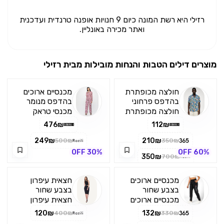
רזילי היא רשת המונה כיום 9 חנויות אופנה טרנדית ועדכנית
ואתר מכירה באונליין.
מוצרים דילים הטבות והנחות מובילות מבית
רזילי
חולצה מכופתרת
מכנסיים ארוכים
בהדפס פרחוני
בהדפס מנומר
חולצה מכופתרת
מכנסי טראק
מבית המותג
בגזרה רחבה עם
476₪
112₪
PUNT ROMA
הדפס מנומר
בהדפס פרחוני
בולט ונוכח.
249₪
210₪
500₪
350₪
בצבע ורדרד עם
שלושת הפסים
30% OFF
60% OFF
350₪
700₪
שרוולים ארוכים
בצד לאורך הרגל
וצווארון דש. מגיע
מכניסים טוויסט
גם במידות
ספורטיבי, גומי
מכנסיים ארוכים
חצאית עיפרון
גדולות. הרכב בד
במותן לנוחות
בצבע שחור
בצבע שחור
100% ויסקוזה
ותנועה חופשית.
מכנסיים ארוכים
חצאית עיפרון
פריט שמרים כל
מבית
היסטרית בסגנון
120₪
132₪
400₪
330₪
לוק יומיומי ומייצר
CHAMPION
אל.איי מבית