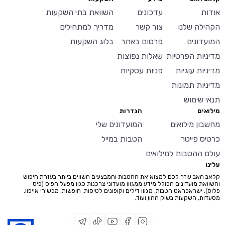
לקיץ.
לקיץ.
בשימוש יומיומי.
בשימוש יומיומי.
אודות
עדכונים
השוואת בתי השקעות
הקהילה שלנו
צור קשר
מדריך למתחילים
המועדונים
פרסום באתר
בלוג השקעות
מדיניות הפרטיות
שאלות נפוצות
מדיניות עוגיות
פניות עסקיות
מדיניות תמונות
תנאי שימוש
מילואים
הגדרות
מחשבון מילואים
המועדונים שלי
כרטיס פייטר
הטבות במייל
עולם ההטבות למילואים
עלינו
קלאב האב עוזר לכם למצוא את ההטבות והמבצעים השווים ביותר בעזרת חיפוש
והשוואת מועדונים הכולל מידע ממגוון מועדוני צרכנות כגון מפעל הפיס (פיס
פלוס), ישראכראט הטבות, מגוון דילים וקופונים לטיסות, חופשות, מכשירי אייפון,
מסעדות, השקעות בשוק ההון ועוד.