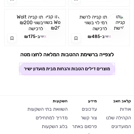
תו קנייה לרשת
תו קנייה Wolt
רמי לוי בשווי
בשווי ₪200
₪500 רק
רק ב-₪175
לרכישה
לרכישה
ב-₪485
באפליקציה
באפליקציה
ב-₪485
ב-₪175
לצפייה ברשימת ההטבות המלאה לחצו מטה
מוצרים דילים הטבות והנחות מבית
מועדון ישיר
קלאב האב
מידע
השקעות
אודות
עדכונים
השוואת בתי השקעות
הקהילה שלנו
צור קשר
מדריך למתחילים
המועדונים
פרסום באתר
בלוג השקעות