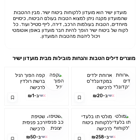
מועדון ישיר הוא מועדון ללקוחות ביטוח ישיר. מבין ההטבות
שהמועדון מקנה ניתן למצוא הטבות בעולם הביטוח, כיסויים
מיוחדים, הטבות בעולמות הרכב, דירה, לייף סטייל ועוד. כל
לקוח של ביטוח ישיר הופך להיות חבר מועדון באופן אוטומטי
ויכול ליהנות מהטבות המועדון.
מוצרים דילים הטבות והנחות מובילות מבית
מועדון ישיר
ארוחת ילדים
קפה הפוך רגיל
במקדונלד'ס
ברשת רולדין
בשווי ₪36
בשווי ₪14
לרכישה
לרכישה
רק ב-₪20
רק ב-₪1
באפליקציה
באפליקציה
ב-₪20
ב-₪1
מולטי תו בלעדי
שטיפת
ללקוחות ביטוח
רכב פנימית
ישיר בשווי ₪300
וחיצונית בשווי
לרכישה
לרכישה
רק ב-₪258
₪85 רק ב-₪50
באפליקציה
באפליקציה
ב-₪258
ב-₪50