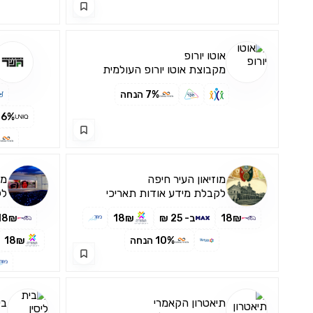
אוטו יורופ
מקבוצת אוטו יורופ העולמית
מאפשרת לנוסע הישראלי לשכ...
7% הנחה
6% הנחה מעמד חיוב
מוזיאון העיר חיפה
מו
לקבלת מידע אודות תאריכי
לק
ושעות הפעילות יש לבחור בפריט
וש
18₪
ב- 25 ₪
18₪
18₪
10% הנחה
18₪
תיאטרון הקאמרי
בי