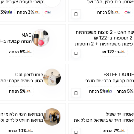
אטרון בית ליסין, הלב של
קשרי תעופה צעירים יעד
זנגוף כעת, לראשונה, זוכה בית
החמים מאליה , זקינט
5% הנחה
3% הנחה
3% הנחה
סין, לבית משלו, משכן של קבע
רישמן פינת דיזנגוף. והמיקום,
דה מר ,ברלין, לונדון 
 יכול היה לבטא טוב יותר את
כזיותו של התיאטרון בהוויה
פיצה האט - 2 פיצות משפחתיות
MAC
שראלית. פרישמן פינת דיזנגוף,
-122 ₪
הנחה קבועה ב-MAC
וה אומר, הלב של דיזנגוף, הווה
2 פיצות משפחתיות + 2 תוספות
מר, הלב של תל לאביב ויש מי
1 ₪
ב-122 ₪
5% הנחה
אמר, לבה של מדינת ישראל.
ניין החדש,
Callperfume
ESTEE LAUD
חה קבועה ברכישת מוצרי
מגוון בשמים יוקרתי המ
ותג
בהתמדה, מחירים נוחים 
5% הנחה
5% הנחה
5% הנחה
אטרון יידישפיל
המוזיאון הימי הלאומי ח
אטרון היידיש בישראל הכולל את
מוזיאון חוויתי לילדים ול
טב היוצרים
המשפחה המציג תערוכו
7% הנחה
10% הנחה