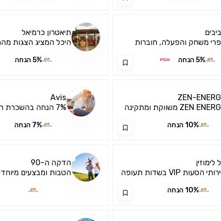
יבים
תיאטרון כרמיאל
רי משחק והפעלה, חוברות
היכל המציג הצגות מה
בקות וצביעה
של התיאטרונים המובילים
5% הנחה
5% הנחה
Avis
ZEN-ENERG
ZEN ENERGY משווקת ומתקינה
7% הנחה בהשכרת רכב בחו"ל
דות טעינה איכותיות לרכ...
10% הנחה
7% הנחה
 לימוזין
הדקה ה-90
שירותי הסעות VIP בשדות תעופה
הטבות ומבצעים מיוחדי
ולם.
באתר
10% הנחה