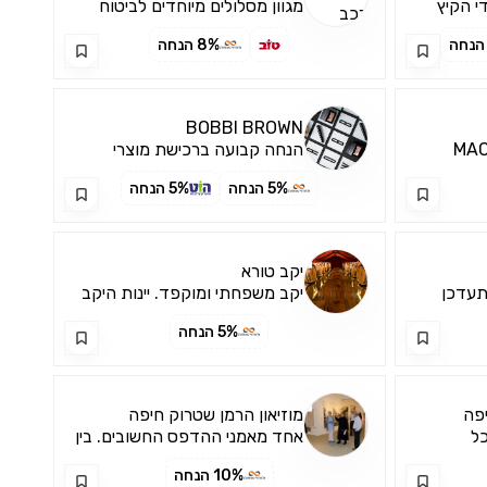
י הקיץ
מגוון מסלולים מיוחדים לביטוח
הם ראו תיאטרון אחר ושונה.
וס , בורגאס
המקיף לרכב
תיאטרון המחובר
8% הנחה
, איה נאפה , קוסטה ברוואה יורט
אמסטרדם
BOBBI BROWN
הנחה קבועה ברכישת מוצרי
המותג
5% הנחה
5% הנחה
יקב טורא
תעדכן
יקב משפחתי ומוקפד. יינות היקב
וח...
זכו בפרסים נחשבים
5% הנחה
יפה
מוזיאון הרמן שטרוק חיפה
כל
אחד מאמני ההדפס החשובים. בין
ת מר...
יצירותיו החשובות המוצ...
10% הנחה