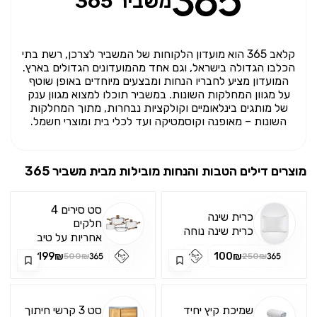
משביר 365
קלאב 365 הוא מועדון הלקוחות של המשביר לצרכן, רשת בתי
הכלבו הגדולה בישראל, וגם אחד מהמועדונים הגדולים בארץ.
המועדון מציע לחבריו הנחות ומבצעים מיוחדים באופן שוטף
על מגוון המחלקות השונות. במשביר תוכלו למצוא מגוון ענק
של מותגים בינלאומיים וקולקציות נבחרות, מתוך המחלקות
השונות – מאופנה וקוסמטיקה ועד לכלי בית ומוצרי חשמל.
מוצרים דילים הטבות והנחות מובילות מבית
משביר 365
סט סירים 4
כרית שינה
חלקים
כרית שינה נוחה
אחריות על טיב
במילוי סיבי
המוצר בעת
199₪
100₪
מיקרופייבר מבית
500₪
250₪
קבלתו
KENNETH
COLE, המדמים
פוך טבעי ונעים
שמיכת קיץ יחיד
סט 3 קרשי חיתוך
ומספקים תמיכה