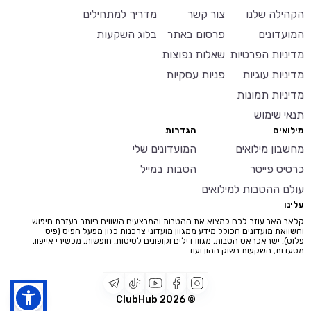
לדקה בין מריחת
הקהילה שלנו
צור קשר
מדריך למתחילים
הסרום למריחת
איפור הפנים.
המועדונים
פרסום באתר
בלוג השקעות
מדיניות הפרטיות
שאלות נפוצות
מדיניות עוגיות
פניות עסקיות
מדיניות תמונות
תנאי שימוש
מילואים
הגדרות
מחשבון מילואים
המועדונים שלי
כרטיס פייטר
הטבות במייל
עולם ההטבות למילואים
עלינו
קלאב האב עוזר לכם למצוא את ההטבות והמבצעים השווים ביותר בעזרת חיפוש
והשוואת מועדונים הכולל מידע ממגוון מועדוני צרכנות כגון מפעל הפיס (פיס
פלוס), ישראכראט הטבות, מגוון דילים וקופונים לטיסות, חופשות, מכשירי אייפון,
מסעדות, השקעות בשוק ההון ועוד.
2026
© ClubHub