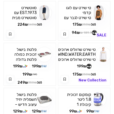
בתחתית. הרכב
לקיצוץ בצל, עשבי
בד 80% כותנה
תיבול, ירקות ועוד
טי שירט עם לוגו
סווטשירט
ו-20% אלסטיין
מטרפה
קדמי
EST.1973 עם
כובע קפוצון
טי שירט לגבר עם
סווטשירט מבית
מפתח צאוור עגול
TIMBERLAND.
224₪
175₪
560₪
250₪
והדפס לוגו
סווטשירט לגבר
טימברלנד בחזה
עם כובע קפוצון
94₪
189.9 ₪
SALE
ובשרוול. הרכב
ורקמה של
הבד 100%
טימברלנד
כותנה אורגנית.
EST.1973 . הרכב
טי שירט שרוולים ארוכים
פלטת בישול
הבד 83% כותנה
WIND,WATER,EARTH
זכוכית כפולה
& SKY
טי שירט שרוולים ארוכים
פלטת גדולה
WIND,WATER,EARTH
בקוטר: 18
199₪
199₪
199₪
& SKY. הרכב בד
100% כותנה
199₪
175₪
250₪
New Collection
249₪
350₪
קומקום זכוכית
פלטת בישול
1.8 ליטר
חשמלית יחיד
קיבולת 1
עיצוב חדיש –
גימור נירוסטה
129₪
129₪
99₪
99₪