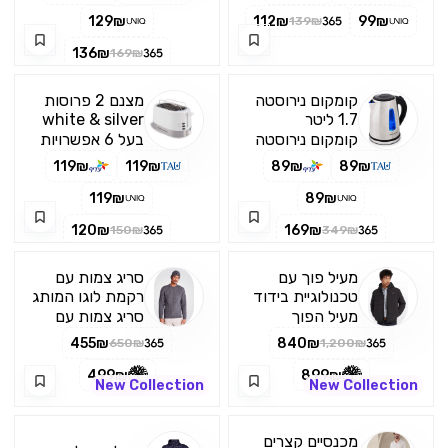
129₪
112₪
99₪
139₪
136₪
169₪
קומקום נירוסטה
מצנם 2 פרוסות
1.7 ליטר
white & silver
קומקום נירוסטה
בעל 6 אפשרויות
מוברשת בקיבולת
לקלייה מחימום
119₪
119₪
89₪
89₪
1
קל ועד השחמת
לחם קפוא
119₪
89₪
120₪
169₪
150₪
349₪
מעיל פוך עם
סריג צמות עם
טכנולוגיית בידוד
רקמת לוגו המותג
Thermarange
בצד
מעיל הפוך
סריג צמות עם
לגברים
לגברים עם
מפתח צוואר עגול
455₪
840₪
650₪
1,200₪
טכנולוגיית בידוד
ורקמת לוגו
Thermarange
המותג בצד.
499₪
899₪
New Collection
New Collection
הוא הדרך
הרכב בד 70%
המושלמת
צמר ו-30% ניילון
להישאר חמים
מכנסיים קצרים