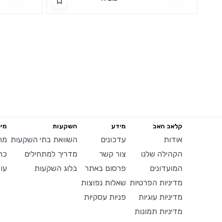
יד ומצופה בכסף טהור.
יד
קלאב האב
מידע
השקעות
מיל
אודות
עדכונים
השוואת בתי השקעות
מח
הקהילה שלנו
צור קשר
מדריך למתחילים
כר
המועדונים
פרסום באתר
בלוג השקעות
עו
מדיניות הפרטיות
שאלות נפוצות
מדיניות עוגיות
פניות עסקיות
מדיניות תמונות